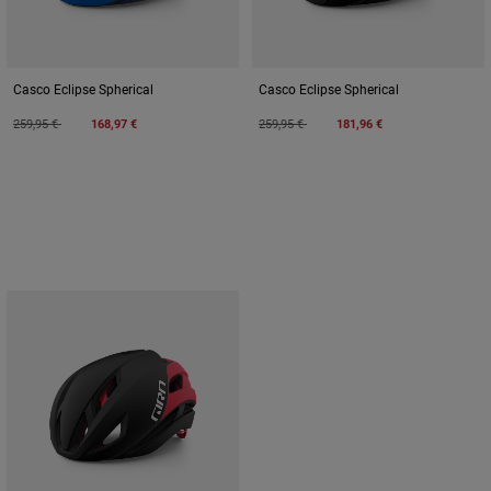
Casco Eclipse Spherical
Casco Eclipse Spherical
Price reduced from
to
Price reduced from
to
259,95 €
168,97 €
259,95 €
181,96 €