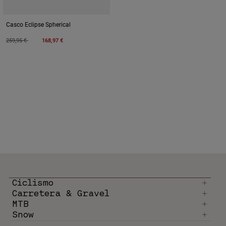
Casco Eclipse Spherical
Price reduced from
to
259,95 €
168,97 €
Ciclismo
Carretera & Gravel
MTB
Snow