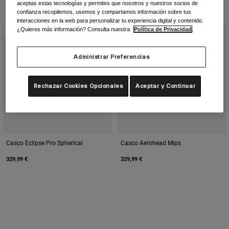
Accesorios
aceptas estas tecnologías y permites que nosotros y nuestros socios de
Ver todo
confianza recopilemos, usemos y compartamos información sobre tus
interacciones en la web para personalizar tu experiencia digital y contenido.
Gafas Máscara
¿Quieres más información? Consulta nuestra
Política de Privacidad
.
Nuevo
Nuevo
Guantes
Uso Recomendado
Administrar Preferencias
Spare Parts
Ver todo
All Mountain
Rechazar Cookies Opcionales
Aceptar y Continuar
Backcountry
Freestyle
Esquí Carreras
Ver todo
Casco Eclipse Pro Spherical
Casco Aerohead Mips
329,99 €
329,99 €