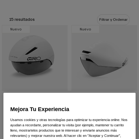
Ver todo
Zapatillas
15 resultados
Filtrar y Ordenar
Gafas
Zapatillas Carretera
Nuevo
Nuevo
Zapatillas MTB
Esquí
Zapatillas Gravel
Snowboard
Ver todo
Con lentes intercambiables
Mujer
Lentes de recambio
Ropa
Ver todo
Casco Aerohead Mips
Casco Aerohead Mips II
Ropa de Carretera
329,99 €
Ropa MTB
579,99 €
Mejora Tu Experiencia
Niños
Ver todo
Usamos cookies y otras tecnologías para optimizar tu experiencia online. Nos
ayudan a recordarte, personalizar tu visita (por ejemplo, mantener tu carrito
Cascos
lleno, mostrartelos productos que te interesan y enviarte anuncios más
Gafas
relevantes) y mejorar nuestra web. Al hacer clic en "Aceptar y Continuar",