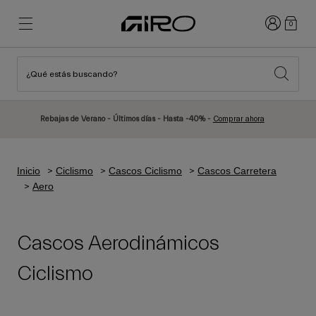
Iniciar sesió
0
¿Qué estás buscando?
Destacados
Destacados
Novedades
Novedades
Rebajas de Verano - Últimos días - Hasta -40% -
Comprar ahora
Best Sellers
Best Sellers
Explora
Explora
Inicio
Ciclismo
Cascos Ciclismo
Cascos Carretera
Cascos
Cascos
Aero
Cascos Carretera
Esquí
Cascos MTB
Snowboard
Cascos Aerodinámicos
Cascos Urban
Con Visera
Ciclismo
Cascos Infantiles
Mujer
Ver todo
Recambios